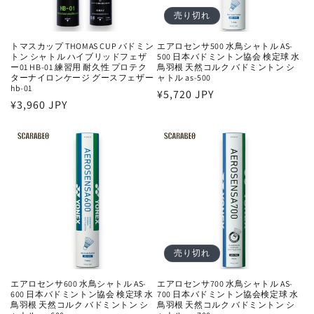
売り切れ
トマスカップ THOMAS CUP バドミン
エアロセンサ500 水鳥シャトル AS-
トン シャトル ハイブリッドフェザ
500 日本バドミントン協会 検定球 水
ー01 HB-01 練習用 耐久性 プロテク
鳥羽根 天然コルク バドミントン シ
ターナイロンケージ グースフェザー
ャトル as-500
hb-01
通
¥5,720 JPY
通
¥3,960 JPY
常
常
価
価
格
格
売り切れ
エアロセンサ600 水鳥シャトル AS-
エアロセンサ700 水鳥シャトル AS-
600 日本バドミントン協会 検定球 水
700 日本バドミントン協会検定球 水
鳥羽根 天然コルク バドミントン シ
鳥羽根 天然コルク バドミントン シ