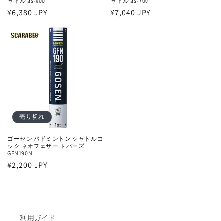
ャトル as-600
ャトル as-700
通
¥6,380 JPY
通
¥7,040 JPY
常
常
価
価
格
格
売り切れ
ゴーセン バドミントン シャトルコ
ック ネオフェザー トパーズ
GFN190N
通
¥2,200 JPY
常
価
格
利用ガイド