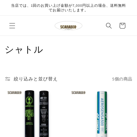
コンテ
当店では、1回のお買い上げ金額が7,000円以上の場合、送料無料
ンツに
でお届けいたします。
進む
カ
ー
ト
コ
シャトル
レ
ク
絞り込みと並び替え
5個の商品
シ
ョ
ン
: